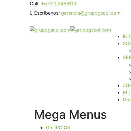
Call:
+573106488113
Escríbenos:
gerencia@grupogscol.com
INI
SO
SER
AG
BL
GR
Mega Menus
GRUPO GS