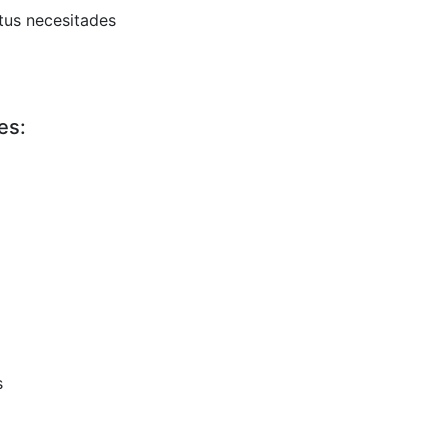
tus necesitades
es:
s